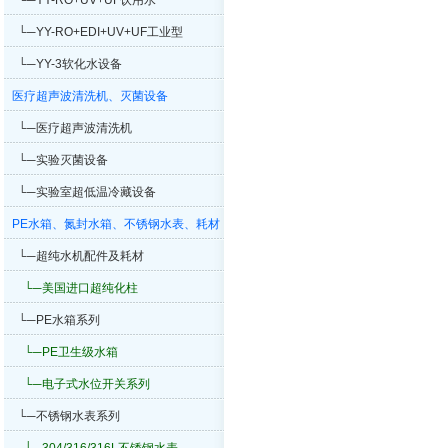
└─YY-RO+UV+UF饮用水
└─YY-RO+EDI+UV+UF工业型
└─YY-3软化水设备
医疗超声波清洗机、灭菌设备
└─医疗超声波清洗机
└─实验灭菌设备
└─实验室超低温冷藏设备
PE水箱、氮封水箱、不锈钢水表、耗材
系列
└─超纯水机配件及耗材
└─美国进口超纯化柱
└─PE水箱系列
└─PE卫生级水箱
└─电子式水位开关系列
└─不锈钢水表系列