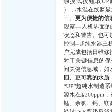
触摸式按钮取UP超
），/水温在线监显
三、
更为便捷的信
观察---人机界
状态和警告。也可
控制--超纯水器
户完成包括日维修
对于关键信息的保
问关健信息域，如
四、更可靠的水质
“UP”超纯水制造
源水在≦200pp
锰、余氯、钙、镁
经过“YY双级反渗