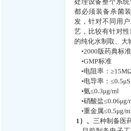
处理设备整个系统
都必须装备杀菌
发，针对不同用户
艺，比较有针对性
的纯化水制取、大
•2000版药典标
•GMP标准
•电阻率：≥15MΩ
•电导率：≤0.5μS
•氨≤0.3μg/ml
•硝酸盐≤0.06μg/
•重金属≤0.5μg/m
1）、
三种制备医
目前制备电子工