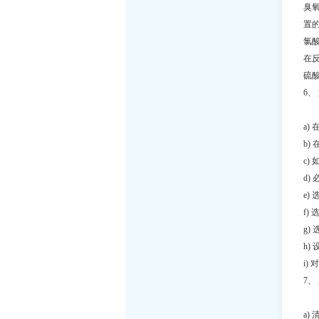
臭
置
氯
在
硫
6
减
a)
b)
c)
d)
e
f)
g)
h)
i)
7
长
a)