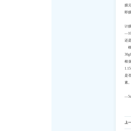
膜元
即膜
假
计膜
—1
还
根据
30
根据
1.
是
素
根据
—5
上