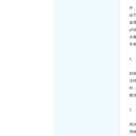
使
外
由
渗
p
水
常将
4、
在
则
活
时
擦
5、
水
用
用