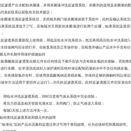
) 用反渗透产出水配制杀菌液，并用杀菌液冲洗反渗透系统。杀菌剂的选用及杀菌液的
地代表处联系以获取有关技术建议；
) 用杀菌液充满反渗透系统后，关闭相关阀门使杀菌液保留于系统中，此时应确认系统
) 如果系统温度低于27℃，应每隔30天用新的杀菌液进行前两个步骤，如果系统温度高
）；
 在反渗透系统重新投入使用前，用低压给水冲洗系统1h，然后再用高压给水冲洗系统5
产水排放阀均应全部打开。在恢复系统至正常操作前，应检查并确认产品水中不含有任
、 膜元件长期停用保护措施如何
香族聚酰胺反渗透复合膜元件在任何情况下都不应该与含有残余氯的水接触，否则将
路进行杀菌、化学清洗或或封入保护液时应绝对保证配制药液的水中不含任何残余氯
定。在有残留氯存在时，应使用亚硫酸氢钠还原残余氯，并保持足够的接触时间以保证
期保存方法适用于那些停止运行5—30天的反渗透系统。此时反渗透膜元件仍安装在
：
1） 用给水冲洗反渗透系统，同时注意将气体从系统中完全排除；
2） 将压力容器及相关管路充满水后，关闭阀门，防止气体进入系统；
） 每隔5天按上述方法冲洗一次。
、 如何查找反渗透系统和膜元件的故障
过“标准化”后的产品水流量和盐透过率才可用于查找故障。分为在线研究和离线研究。