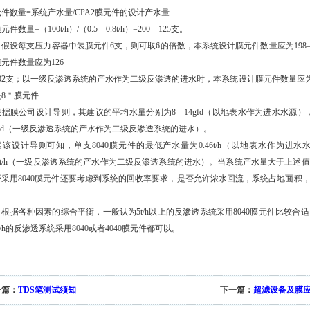
件数量=系统产水量/CPA2膜元件的设计产水量
元件数量=（100t/h）/（0.5—0.8t/h）=200—125支。
设每支压力容器中装膜元件6支，则可取6的倍数，本系统设计膜元件数量应为198—
元件数量应为126
02支；以一级反渗透系统的产水作为二级反渗透的进水时，本系统设计膜元件数量应为8
是8＂膜元件
膜公司设计导则，其建议的平均水量分别为8—14gfd（以地表水作为进水水源），1
gfd（一级反渗透系统的产水作为二级反渗透系统的进水）。
该设计导则可知，单支8040膜元件的最低产水量为0.46t/h（以地表水作为进水水
15t/h（一级反渗透系统的产水作为二级反渗透系统的进水）。当系统产水量大于上述
否采用8040膜元件还要考虑到系统的回收率要求，是否允许浓水回流，系统占地面积
。
各种因素的综合平衡，一般认为5t/h以上的反渗透系统采用8040膜元件比较合适，3
t/h的反渗透系统采用8040或者4040膜元件都可以。
一篇：
TDS笔测试须知
下一篇：
超滤设备及膜