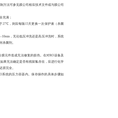
配制方法可参见膜公司相应技术文件或与膜公司
完全充满；
于27℃，则应每隔15天更换一次保护液（杀菌
—10min，无论低压冲洗还是高压冲洗时，系统
何杀菌剂。
给膜元件造成无法修复的损伤。在对RO设备及
。如果无法确定是否有残留氯存在，应进行化学
还原完全。
RO系统的压力容器内。保存操作的具体步骤如