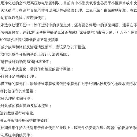
氧用净化过的空气经高压放电装置制取，目前有中小型臭氧发生器用于小区供水或中
的灭活处理，多余的臭氧同样可以用活性碳吸收处理。二氧化氯可由氯酸钠制取，在
酸钠有爆炸危险，应谨慎使用。
反渗透水处理工艺中，除了运转中的杀菌之外，还有设备停用中的杀菌问题。通常在停机48
酸氢钠液保存，达到2周应使用甲醛消毒液杀菌或厂家提供的消毒液灭菌。万万不可用市
、 如何减少故障和降低反渗透清洗频率
少故障和降低反渗透清洗频率，应该采取以下措施。
 在取得水质全分析的基础上设计反渗透系统；
 在进行设计前确定RO进水SDI值；
 如果进水水质变化，需要作出相应的设计调整；
 必须保证足够的预处理；
) 选择正确的膜元件，醋酸纤维素膜或者低污染膜元件对于处理比较复杂的地表水或污
 选择比较保守的水通量；
 选择合理的水回收率；
 设计足够的横向流速及浓水流速；
 对运行数据进行标准化。
、 膜元件长期停用保护措施如何
期停用保护方法适用于停止使用30天以上，膜元件仍安装在压力容器中的反渗透系
 清洗系统中的膜元件；