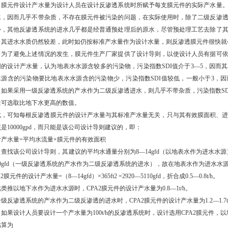
元件设计产水量为设计人员在设计反渗透系统时所赋予每支膜元件的实际产水量。
水，因而几乎不带杂质，不存在膜元件被污染的问题，在实际使用时，除了二级反渗
外，其他反渗透系统的进水几乎都是经普通预处理后的原水，尽管预处理工艺去除了
，其进水水质仍然较差，此时如仍按标准产水量作为设计水量，则反渗透膜元件很快就
了避免上述情况的发生，膜元件生产厂家提供了设计导则，以使设计人员有据可依
同的设计产水量，认为地表水水源含较多的污染物，污染指数SDI值介于3—5，因而
水源含的污染物要比地表水水源含的污染物少，污染指数SDI值较低，一般小于3，
，如果采用一级反渗透系统的产水作为二级反渗透进水，则几乎不带杂质，污染指数SD
量可选取比地下水更高的数值。
此，可知每根反渗透膜元件的设计产水量与其标准产水量无关，只与其有效膜面积、进水
是10000gpd，而只能是该公司设计导则建议的，即：
计产水量=平均水流量×膜元件的有效面积
该公司设计导则，其建议的平均水通量分别为8—14gfd（以地表水作为进水水源），
30gfd（一级反渗透系统的产水作为二级反渗透系统的进水），故在地表水作为进水水
A2膜元件的设计产水量=（8—14gfd）×365ft2 =2920—5110gfd，折合成0.5—0.8t/h。
类推以地下水作为进水水源时，CPA2膜元件的设计产水量为0.8—1t/h。
级反渗透系统的产水作为二级反渗透的进水时，CPA2膜元件的设计产水量为1.2—1.7t
果设计人员要设计一个产水量为100t/h的反渗透系统时，设计选用CPA2膜元件，以
估算为