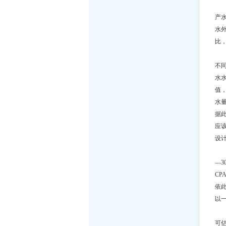
膜
产
水
比
为
不
水
值
水
据
应该
设
查找
—
CP
依此
以一
如
可