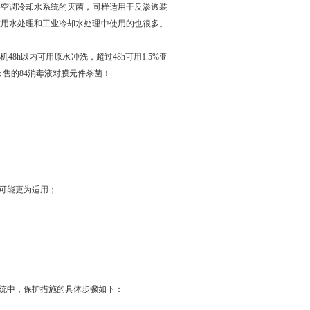
央空调冷却水系统的灭菌，同样适用于反渗透装
饮用水处理和工业冷却水处理中使用的也很多。
h以内可用原水冲洗，超过48h可用1.5%亚
售的84消毒液对膜元件杀菌！
水可能更为适用；
统中，保护措施的具体步骤如下：