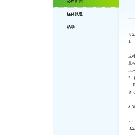
公司新闻
媒体报道
活动
反
1、
当
这
量
上
2
RO
转
R
机
RO
.c
3