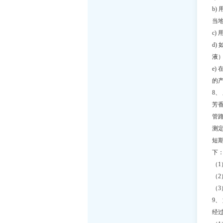
b
当
c
d
液
e)
的
8
芳
管
测
短
下
（
（
（3
9
经