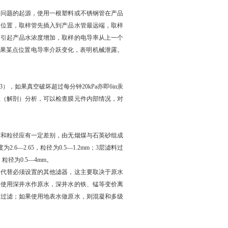
问题的起源，使用一根塑料或不锈钢管在产品
的位置，取样管先插入到产品水管最远端，取样
，引起产品水浓度增加，取样的电导率从上一个
如果某点位置电导率介跃变化，表明机械泄露。
，如果真空破坏超过每分钟20kPa亦即6in汞
性（解剖）分析，可以检查膜元件内部情况，对
度和粒径应有一定差别，由无烟煤与石英砂组成
.6—2.65，粒径为0.5—1.2mm；3层滤料过
径为0.5—4mm。
器代替必须设置的其他滤器，这主要取决于原水
果使用深井水作原水，深井水的铁、锰等变价离
置过滤；如果使用地表水做原水，则混凝和多级