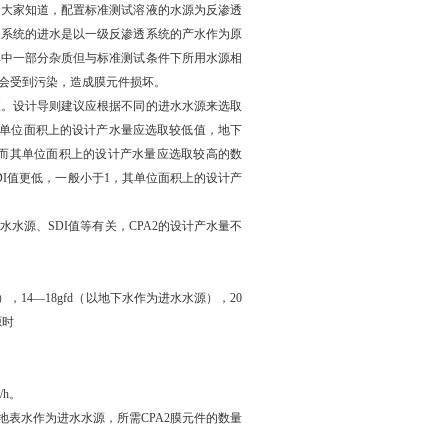
大家知道，配置标准测试溶液的水源为反渗透
透系统的进水是以一级反渗透系统的产水作为原
其中一部分杂质但与标准测试条件下所用水源相
会受到污染，造成膜元件损坏。
。设计导则建议应根据不同的进水水源来选取
其单位面积上的设计产水量应选取较低值，地下
因而其单位面积上的设计产水量应选取较高的数
I值更低，一般小于1，其单位面积上的设计产
水源、SDI值等有关，CPA2的设计产水量不
14—18gfd（以地下水作为进水水源），20
源时
/h。
地表水作为进水水源，所需CPA2膜元件的数量