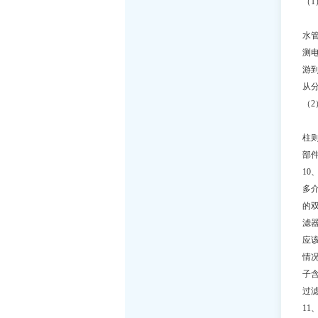
（
当
水
测
游
从
（
卷式
柱
部
10
多
的双
滤器
应
情
子
过
11