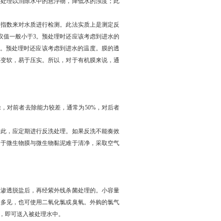
处理以消除水中的悬浮物，降低水的浊度；此
染指数来对水质进行检测。此法实质上是测定反
议值一般小于3。预处理时还应该考虑到进水的
值。预处理时还应该考虑到进水的温度。膜的透
膜变软，易于压实。所以，对于有机膜来说，通
对前者去除能力较差，通常为50%，对后者
因此，应定期进行反洗处理。如果反洗不能奏效
由于微生物膜与微生物黏泥难于清净，采取空气
渗透脱盐后，再经紫外线杀菌处理的。小容量
钠为多见，也可使用二氧化氯或臭氧。外购的氯气
，即可送入被处理水中。