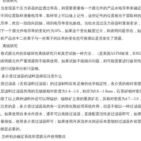
1）在线研究
发现某个压力容器的盐透过率高，则需要测量每一个膜元件的产品水电导率来确定
管不同位置取样测量电导率，取样管上可以做上记号，这些记号的位置相当于需取样
电导率，然后一段段向回抽，得到电导率变化曲线。当给水流过压力容器时逐渐变浓
到下一个膜元件电导率的变化约为10%，如果这个变化幅度过大，则表明问题所在，
分析产品水中二价离子与一价离子的比率的变化也可推测出是否发生了泄露。
2）离线研究
膜元件的非破坏性离线研究只有真空试验一种方法，（是美国ASTM标准，B3923）
则表明膜元件严重泄露而不能再使用。如果试验不能揭示问题，则可能需要进行破坏
件进行试验和分析污染物。
、 多介质过滤器的滤料选择应注意什么
介质过滤器（含双滤料过滤器）的过滤材料应有足够的化学稳定性，各介质的相对密
层滤料过滤器所用的无烟煤相对密度为1.4—1.6，粒径为0.8—1.8mm，石英砂相对密度为2
除了以上两种滤料外还可以用锰砂、磁铁矿之类的重质矿石，其相对密度为4.7—5.0，粒
该注意的是，多介质过滤器虽然有一定的简化预处理系统作用，但是不能以一种过滤
况。如果使用自来水作原水，通常可以免除过滤器，直接配置活性炭过滤器即可；如
含量很低，使用多介质过滤器即可；如果使用河床浅井水则还应布置细纱过滤器作前
滤都是必要的。
、 怎样初步确定系统所需膜元件使用数目