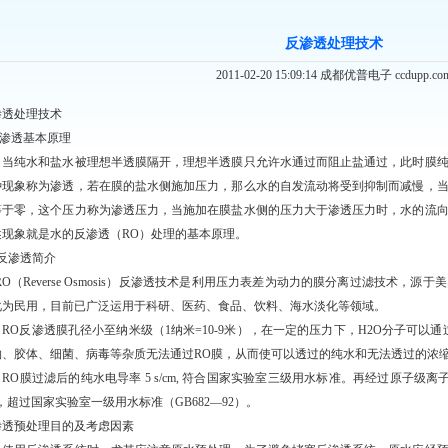
反渗透处理技术
2011-02-20 15:09:14 成都优普电子 ccdupp.co
渗透处理技术
 渗透基本原理
纯水和盐水被理想半透膜隔开，理想半透膜只允许水通过而阻止盐通过，此时膜纯
种现象称为渗透，若在膜的盐水侧施加压力，那么水的自发流动将受到抑制而减慢，
等于零，这个压力称为渗透压力，当施加在膜盐水侧的压力大于渗透压力时，水的流
述现象就是水的反渗透（RO）处理的基本原理。
、反渗透简介
（Reverse Osmosis）反渗透技术是利用压力表差为动力的膜分离过滤技术，
化为民用，目前已广泛运用于科研、医药、食品、饮料、海水淡化等领域。
O反渗透膜孔径小至纳米级（1纳米=10-9米），在一定的压力下，H2O分子可以
物、胶体、细菌、病毒等杂质无法通过RO膜，从而使可以透过的纯水和无法透过的浓
膜过滤后的纯水电导率 5 s/cm, 符合国家实验室三级用水标准。再经过原子级离
m，超过国家实验室一级用水标准（GB682—92）。
.渗透预处理目的及考虑因素