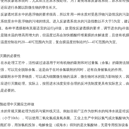
用反渗透系统时，尤其应注意原水预处理。为了避免堵塞反渗透系统，原水应经预
，还应进行杀菌以防微生物的孽生长大。
于反渗透对原水中的悬浮物的要求很高，所以常用一种水质对受悬浮物污染情况的污
透系统受水中悬浮物的污堵的情况。进入反渗透系统水的污染指数以不大于5为宜，建
H值。各种半透膜都有其最适宜的运行pH值，故需按反渗透膜的要求，调节进水的pH
量是随水温的增高而增大的，但温度过高会加快醋酸纤维素膜的水解速度，且使有机
温度控制在约20—40℃范围内为宜，复合膜温度控制在约5—45℃范围内为宜。
 灭菌的必要性
水处理工艺中，活性碳过滤器用于对有机物的吸附和对过量氯（余氯）的吸附去除，
很强，可以完全脱除余氯，这是由于在对余氯吸附的同时，还有自身被氯化的作用。
性碳吸附水中营养物质，可以成为细菌微生物的温床，微生物对水的阻力影响较大，
，应进行灭菌处理。实际上，按照进水浊度安排合理的反冲洗制度更具有实际意义，
洗是必要的。
 预处理中灭菌应怎样做
的常规灭菌处理为投药与紫外线灭活。例如目前广泛作为饮料水的纯净水就是经反
水（小于10t/h），可以使用二氧化氯或臭氧杀菌。工业上生产中则以氯气或次氯酸
钢瓶贮存，用加氯机投加，电解食盐（或海水）得到的是次氯酸钠，无需专用投加设备